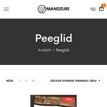
0
Peeglid
Avaleht
Peeglid
12
24
36
NÄITA
JÄRJESTA KESKMISE HINNANGU JÄRGI
-17%