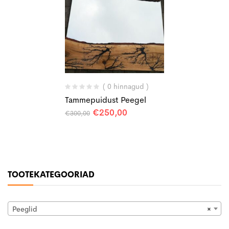
( 0 hinnagud )
Tammepuidust Peegel
Algne
Praegune
€
250,00
€
300,00
hind
hind
oli:
on:
€300,00.
€250,00.
TOOTEKATEGOORIAD
Peeglid
×