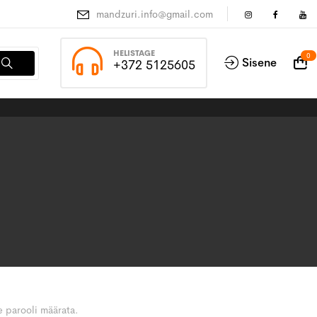
mandzuri.info@gmail.com
HELISTAGE
0
Sisene
+372 5125605
e parooli määrata.