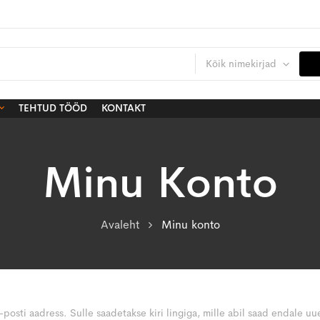
Kõik nimekirjad
TEHTUD TÖÖD
KONTAKT
Minu Konto
Avaleht
Minu konto
-posti aadress. Sulle saadetakse kiri lingiga, mille abil saad endale uu