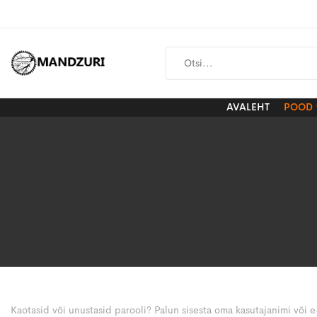
AVALEHT
POOD
Kaotasid või unustasid parooli? Palun sisesta oma kasutajanimi või e