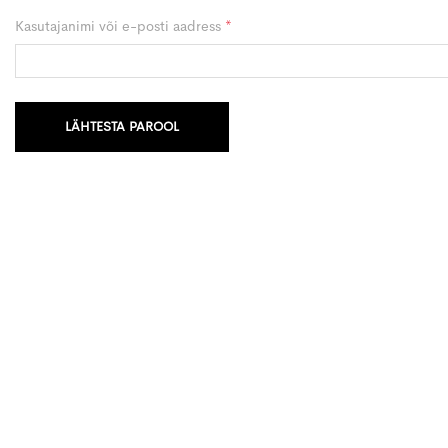
Nõutud
Kasutajanimi või e-posti aadress
*
LÄHTESTA PAROOL