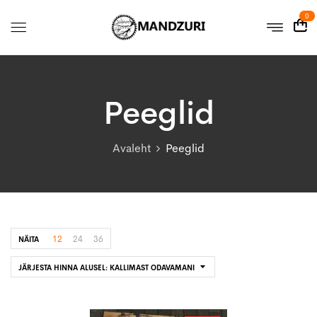
0
Peeglid
Avaleht
Peeglid
12
24
36
NÄITA
JÄRJESTA HINNA ALUSEL: KALLIMAST ODAVAMANI