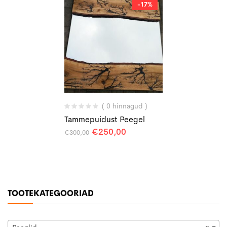
-17%
( 0 hinnagud )
Tammepuidust Peegel
Algne
Praegune
€
250,00
€
300,00
hind
hind
oli:
on:
€300,00.
€250,00.
TOOTEKATEGOORIAD