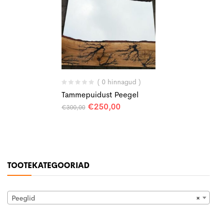
( 0 hinnagud )
Tammepuidust Peegel
Algne
Praegune
€
250,00
€
300,00
hind
hind
oli:
on:
€300,00.
€250,00.
TOOTEKATEGOORIAD
Peeglid
×