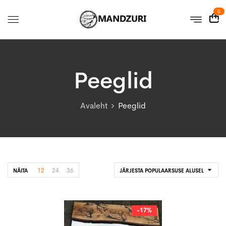
0
Peeglid
Avaleht
Peeglid
12
24
36
NÄITA
JÄRJESTA POPULAARSUSE ALUSEL
-17%