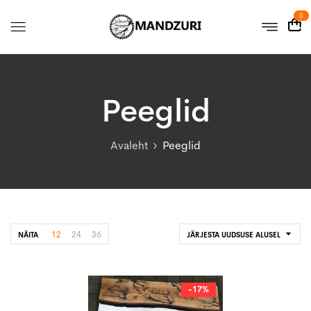
0
Peeglid
Avaleht
Peeglid
12
24
36
NÄITA
JÄRJESTA UUDSUSE ALUSEL
-17%