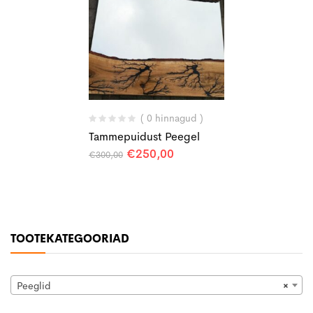
( 0 hinnagud )
Tammepuidust Peegel
Algne
Praegune
€
250,00
€
300,00
hind
hind
oli:
on:
€300,00.
€250,00.
TOOTEKATEGOORIAD
Peeglid
×