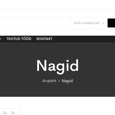
Kõik nimekirjad
TEHTUD TÖÖD
KONTAKT
Nagid
Avaleht
Nagid
24
36