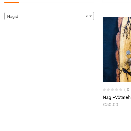
Nagid
×
( 0
Nagi-Võtmeh
€
50,00