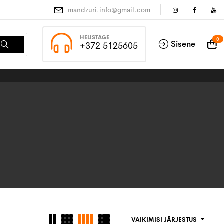
mandzuri.info@gmail.com
HELISTAGE
0
Sisene
+372 5125605
VAIKIMISI JÄRJESTUS