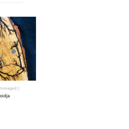
 hinnagud )
oidja