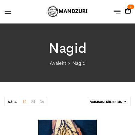
0
Nagid
Avaleht
Nagid
12
24
36
NÄITA
VAIKIMISI JÄRJESTUS