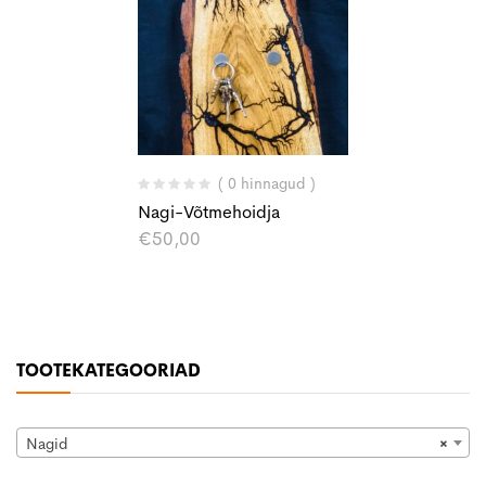
( 0 hinnagud )
Nagi-Võtmehoidja
€
50,00
TOOTEKATEGOORIAD
Nagid
×