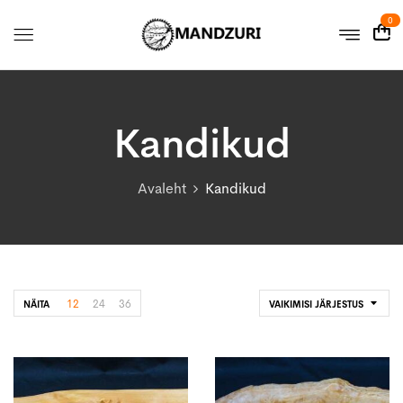
0
Kandikud
Avaleht
Kandikud
12
24
36
NÄITA
VAIKIMISI JÄRJESTUS