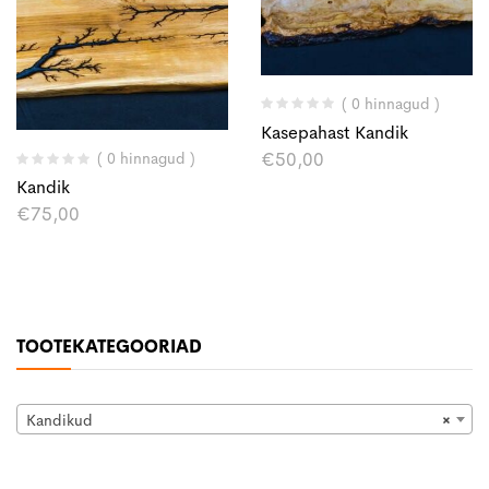
( 0 hinnagud )
Kasepahast Kandik
€
50,00
( 0 hinnagud )
Kandik
€
75,00
TOOTEKATEGOORIAD
Kandikud
×